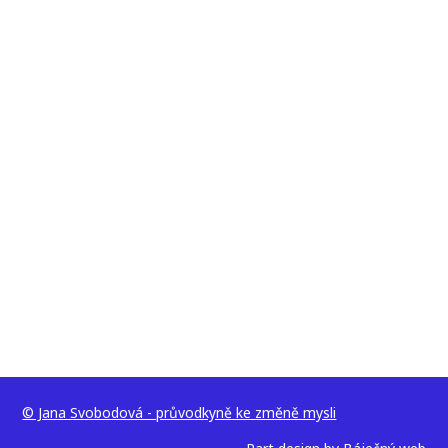
© Jana Svobodová - průvodkyně ke změně mysli