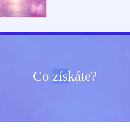
Co
zís
káte?