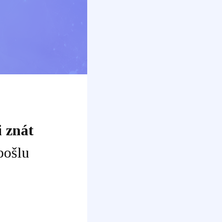
i znát
pošlu