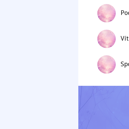
Poc
Ví
Sp