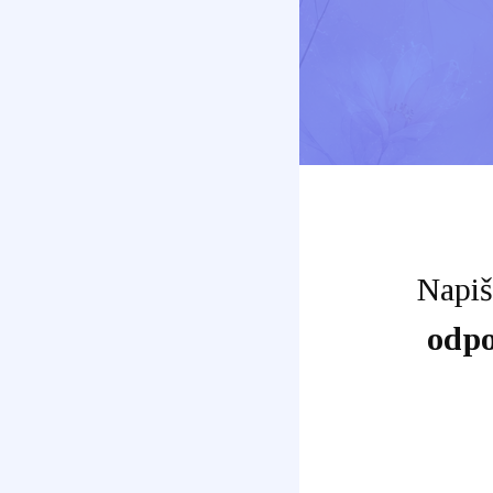
Napiš
odp