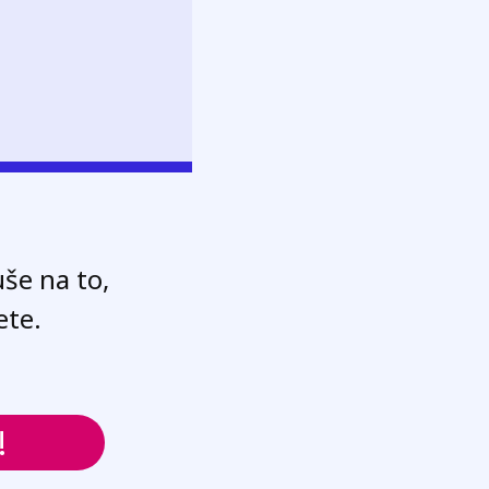
uše na to,
ete.
!