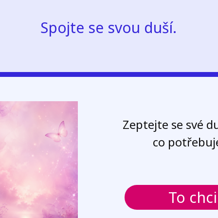
Spojte se svou duší.
Zeptejte se své d
co potřebuj
To chci