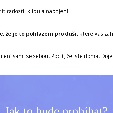
it radosti, klidu a napojení.
te,
že je to pohlazení pro duši,
které Vás zah
ojení sami se sebou. Pocit, že jste doma. Dojet
Jak to bude probíhat?