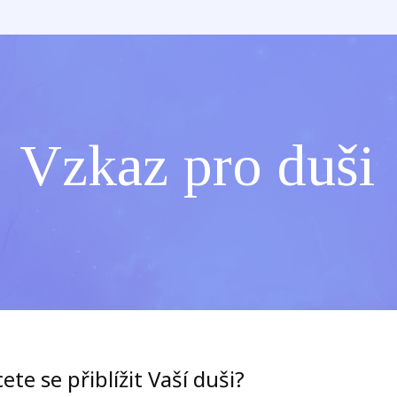
Vzkaz pro duši
ete se přiblížit Vaší duši?