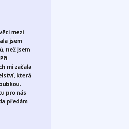
věci mezi
ala jsem
ů, než jsem
Při
ch mi začala
lství, která
loubkou.
tu pro nás
áda předám