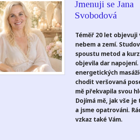
Jmenuji se Jana
Svobodová
Téměř 20 let objevuji 
nebem a zemí. Studov
spoustu metod a kurz
objevila dar napojení. 
energetických masáží
chodit veršovaná pose
mě překvapila svou h
Dojímá mě, jak vše je 
a jsme opatrováni. R
vzkaz také Vám.