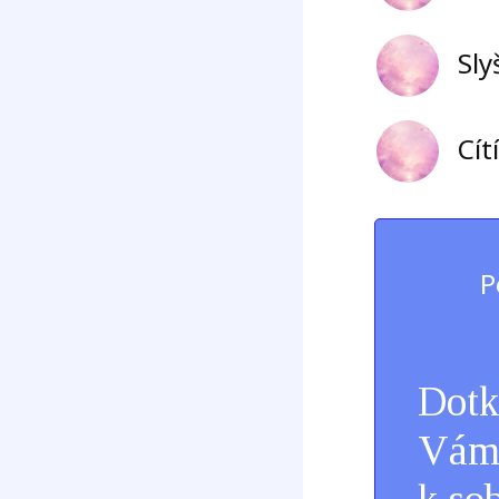
Sly
Cít
P
Dotk
Vám 