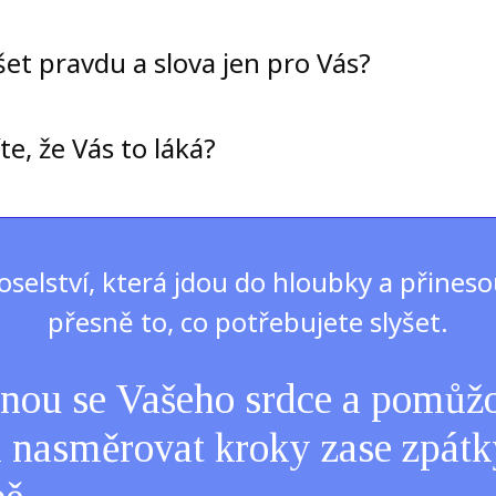
šet pravdu a slova jen pro Vás?
íte, že Vás to láká?
oselství, která jdou do hloubky a přines
přesně to, co potřebujete slyšet.
nou se Vašeho srdce a pomůž
nasměrovat kroky zase zpátk