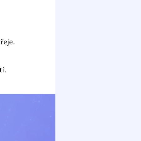
řeje.
í.