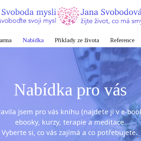
arma
Nabídka
Příklady ze života
Reference
Nabídka pro vás
ravila jsem pro vás knihu (najdete ji v e-bo
ebooky, kurzy, terapie a meditace.
Vyberte si, co vás zajímá a co potřebujete.