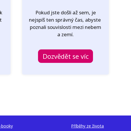
ak
Pokud jste došli až sem, je
at
nejspíš ten správný čas, abyste
poznali souvislosti mezi nebem
a zemí.
Dozvědět se víc
-booky
Příběhy ze života