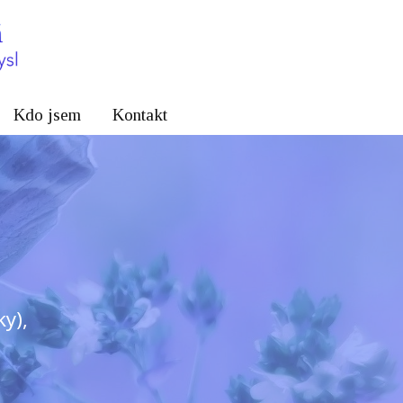
Kdo jsem
Kontakt
oky),