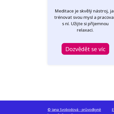
Meditace je skvělý nástroj, j
trénovat svou mysl a pracov
s ní. Užijte si příjemnou
relaxaci.
Dozvědět se víc
© Jana Svobodová - průvodkyně
E