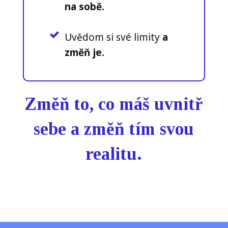
na sobě.
Uvědom si své limity
a
změň je.
Změň to, co máš uvnitř
sebe a změň tím svou
realitu.