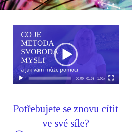
Video
přehrávač
00:00
|
01:59
1.00x
Potřebujete se znovu cítit
ve své síle?