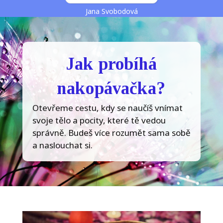
Jana Svobodová
Jak probíhá
nakopávačka?
Otevřeme cestu, kdy se naučíš vnímat
svoje tělo a pocity, které tě vedou
správně. Budeš více rozumět sama sobě
a naslouchat si.