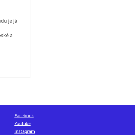
du je já
eské a
Facebook
Youtube
Instagram