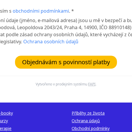
sím s
obchodními podmínkami
. *
ní údaje (jméno, e-mailová adresa) jsou u mě v bezpečí a bu
bodová, Leopoldova 2043/24, Praha 4, 14900, IČO 88910148)
at podle zásad ochrany osobních údajů, které vycházejí z č
egislativy.
Ochrana osobních údajů
Objednávám s povinností platby
Vytvořeno v prodejním systému
FAPI
.
-booky
Příběhy ze života
urzy
Ochrana údajů
erapie
Obchodní podmínky