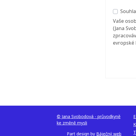
Souhla
Vaše osob
(Jana Svo
zpracováv
evropské l
© Jana Svobodová - průvodkyně
E
ke změně mysli
K
T
Part design by
Báječný web