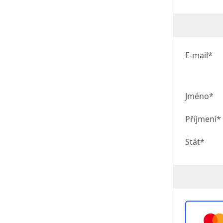
E-mail*
Jméno*
Příjmení*
Stát*