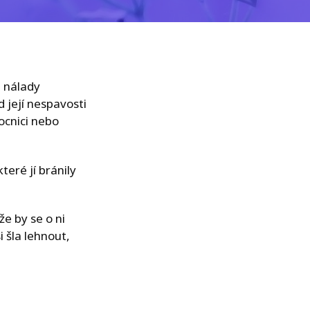
z nálady
d její nespavosti
ocnici nebo
eré jí bránily
že by se o ni
i šla lehnout,