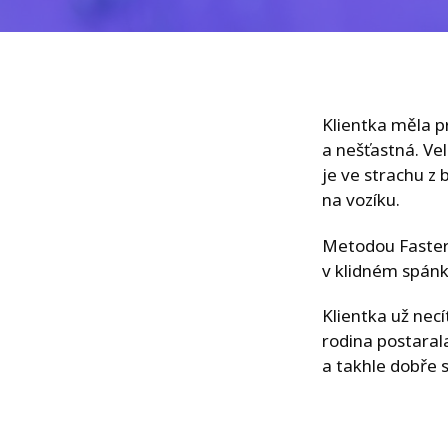
Klientka měla p
a nešťastná. Vel
je ve strachu z 
na vozíku.
Metodou Faster 
v klidném spánk
Klientka už necít
rodina postarala
a takhle dobře 