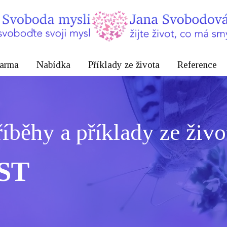
arma
Nabídka
Příklady ze života
Reference
říběhy a příklady ze živo
ST