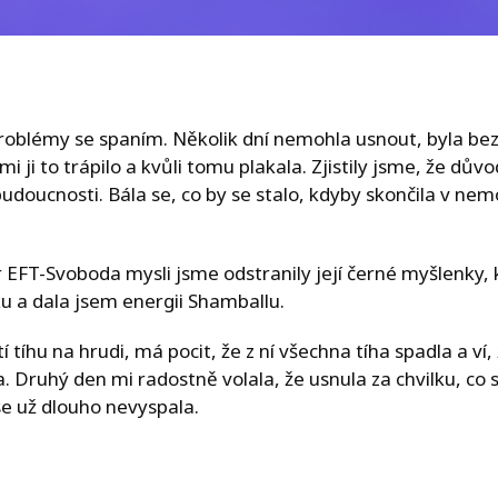
roblémy se spaním. Několik dní nemohla usnout, byla be
mi ji to trápilo a kvůli tomu plakala. Zjistily jsme, že důvo
budoucnosti. Bála se, co by se stalo, kdyby skončila v nem
EFT-Svoboda mysli jsme odstranily její černé myšlenky, kt
u a dala jsem energii Shamballu.
í tíhu na hrudi, má pocit, že z ní všechna tíha spadla a ví, 
. Druhý den mi radostně volala, že usnula za chvilku, co s
se už dlouho nevyspala.