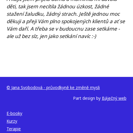
děti, tak jsem necítila žádnou úzkost, žádné
stažení žaludku, žádný strach. Ještě jednou moc
děkuji a přeji Vám plno spokojených klientů a ať se
Vám daří. A třeba se v budoucnu zase setkáme -
ale už bez slz, jen jako setkání navíc :-)
© Jana Svobodová - průvodkyně ke změně mysli
Part design by
Báječný web
E-booky
Kurzy
Terapie