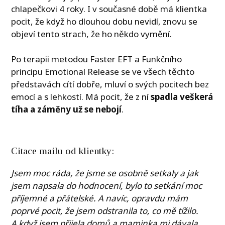
chlapečkovi 4 roky. I v současné době má klientka
pocit, že když ho dlouhou dobu nevidí, znovu se
objeví tento strach, že ho někdo vymění.
Po terapii metodou Faster EFT a Funkčního
principu Emotional Release se ve všech těchto
představách cítí dobře, mluví o svých pocitech bez
emocí a s lehkostí. Má pocit, že z ní
spadla veškerá
tíha a záměny už se nebojí
.
Citace mailu od klientky:
Jsem moc ráda, že jsme se osobně setkaly a jak
jsem napsala do hodnocení, bylo to setkání moc
příjemné a přátelské. A navíc, opravdu mám
poprvé pocit, že jsem odstranila to, co mě tížilo.
A když jsem přijela domů a maminka mi dávala