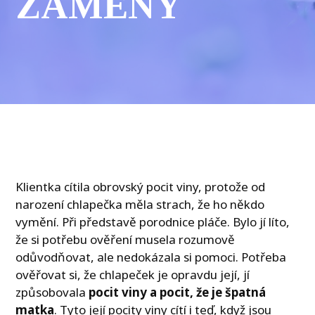
ZÁMĚNY
Klientka cítila obrovský pocit viny, protože od
narození chlapečka měla strach, že ho někdo
vymění. Při představě porodnice pláče. Bylo jí líto,
že si potřebu ověření musela rozumově
odůvodňovat, ale nedokázala si pomoci. Potřeba
ověřovat si, že chlapeček je opravdu její, jí
způsobovala
pocit viny a pocit, že je špatná
matka
. Tyto její pocity viny cítí i teď, když jsou