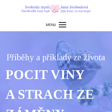
MENU
Příběhy a příklady ze života
POCIT VINY
A STRACH ZE