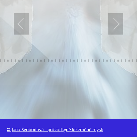
© Jana Svobodová - průvodkyně ke změně mysli