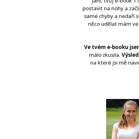
Jani, tvůj e-book 1
postavit na nohy a zač
samé chyby a nedaří s
něco udělat mám ve s
Ve tvém e-booku jse
málo zkusila.
Výsled
na které jsi mě na