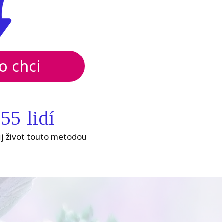
o chci
255
lidí
ůj život touto metodou