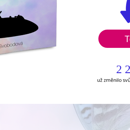
T
2 
už změnilo sv