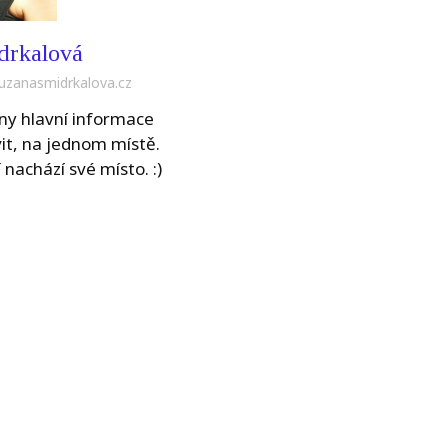
drkalová
uzanasmidrkalova.cz
y hlavní informace
it, na jednom místě.
 nachází své místo. :)