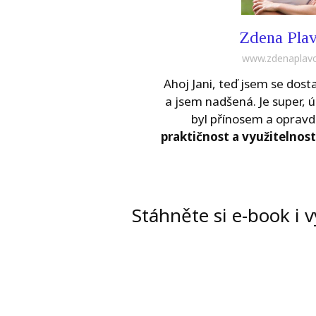
Zdena Pla
www.zdenaplavc
Ahoj Jani, teď jsem se dos
a jsem nadšená. Je super, ú
byl přínosem a oprav
praktičnost a využitelnost
Stáhněte si e-book i v