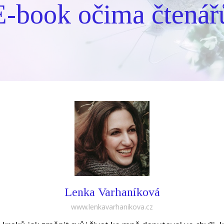
E-book očima čtenář
Lenka Varhaníková
www.lenkavarhanikova.cz