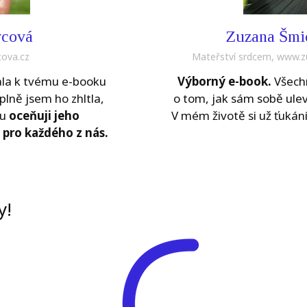
vcová
Zuzana Šmi
ova.cz
Mateřství srdcem, www.z
tala k tvému e-booku
Výborný e-book.
Všechn
plně jsem ho zhltla,
o tom, jak sám sobě ulev
du
oceňuji jeho
V mém životě si už ťukání
 pro každého z nás.
y!