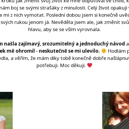
1 kroků jak změnit svůj život ke mně doputoval ve chvíli,
ínám boj se svými strašáky z minulosti. Celý život opakuj
e mi z nich vymotat. Poslední dobou jsem si konečně uvěd
vých rukou jenom já. Nevěděla jsem ale, jak změnit svů
hlavu, aby se se vším vyrovnala.
m našla zajímavý, srozumitelný a jednoduchý návod
a
ek mě ohromil - neskutečně se mi ulevilo.
Hodlám po
vedla, a věřím, že mám díky tobě konečně dobře našlápnu
potřebuji. Moc děkuji.