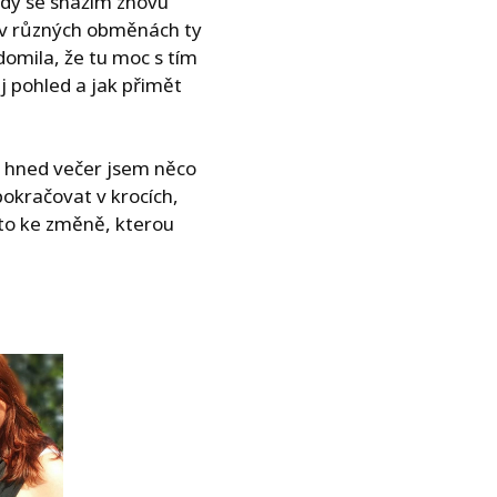
 kdy se snažím znovu
i v různých obměnách ty
omila, že tu moc s tím
j pohled a jak přimět
 hned večer jsem něco
kračovat v krocích,
to ke změně, kterou