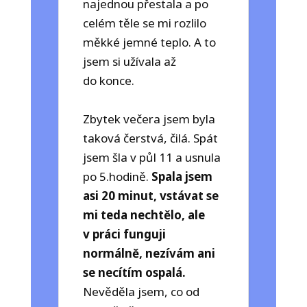
najednou přestala a po
celém těle se mi rozlilo
měkké jemné teplo. A to
jsem si užívala až
do konce.
Zbytek večera jsem byla
taková čerstvá, čilá. Spát
jsem šla v půl 11 a usnula
po 5.hodině.
Spala jsem
asi 20 minut, vstávat se
mi teda nechtělo, ale
v práci funguji
normálně, nezívám ani
se necítím ospalá.
Nevěděla jsem, co od