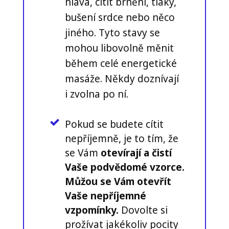
hlava, cítit brnění, tlaky,
bušení srdce nebo něco
jiného. Tyto stavy se
mohou libovolně měnit
během celé energetické
masáže. Někdy doznívají
i zvolna po ní.
Pokud se budete cítit
nepříjemně, je to tím, že
se Vám
otevírají a čistí
Vaše podvědomé vzorce.
Můžou se Vám otevřít
Vaše nepříjemné
vzpomínky.
Dovolte si
prožívat jakékoliv pocity