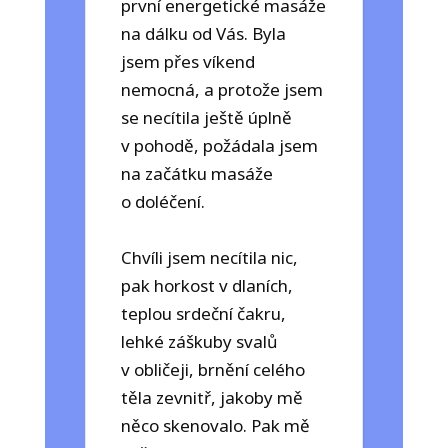
první energetické masáže
na dálku od Vás. Byla
jsem přes víkend
nemocná, a protože jsem
se necítila ještě úplně
v pohodě, požádala jsem
na začátku masáže
o doléčení.
Chvíli jsem necítila nic,
pak horkost v dlaních,
teplou srdeční čakru,
lehké záškuby svalů
v obličeji, brnění celého
těla zevnitř, jakoby mě
něco skenovalo. Pak mě