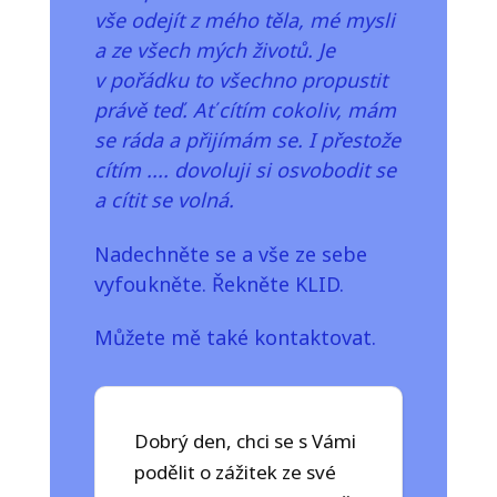
vše odejít z mého těla, mé mysli
a ze všech mých životů. Je
v pořádku to všechno propustit
právě teď. Ať cítím cokoliv, mám
se ráda a přijímám se. I přestože
cítím .... dovoluji si osvobodit se
a cítit se volná.
Nadechněte se a vše ze sebe
vyfoukněte. Řekněte KLID.
Můžete mě také kontaktovat.
Dobrý den, chci se s Vámi
podělit o zážitek ze své