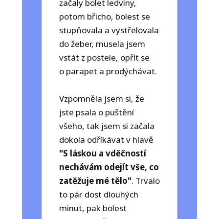
začaly bolet ledviny,
potom břicho, bolest se
stupňovala a vystřelovala
do žeber, musela jsem
vstát z postele, opřít se
o parapet a prodýchávat.
Vzpomněla jsem si, že
jste psala o puštění
všeho, tak jsem si začala
dokola odříkávat v hlavě
"S láskou a vděčností
nechávám odejít vše, co
zatěžuje mé tělo"
. Trvalo
to pár dost dlouhých
minut, pak bolest