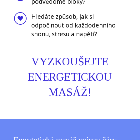
podvědomé bloky?
Hledáte způsob, jak si
odpočinout od každodenního
shonu, stresu a napětí?
VYZKOUŠEJTE
ENERGETICKOU
MASÁŽ!
Energetická masáž nejsou čáry