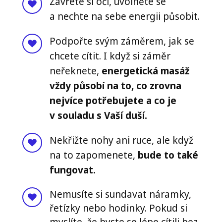
Zavřete si oči, uvolněte se
a nechte na sebe energii působit.
Podpořte svým záměrem, jak se
chcete cítit. I když si záměr
neřeknete,
energetická masáž
vždy působí na to, co zrovna
nejvíce potřebujete a co je
v souladu s Vaší duší.
Nekřižte nohy ani ruce, ale když
na to zapomenete,
bude to také
fungovat.
Nemusíte si sundavat náramky,
řetízky nebo hodinky. Pokud si
myslíte, že byste se lépe cítili bez