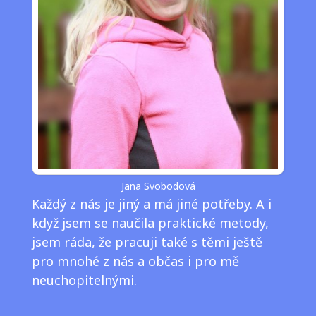
Jana Svobodová
Každý z nás je jiný a má jiné potřeby. A i
když jsem se naučila praktické metody,
jsem ráda, že pracuji také s těmi ještě
pro mnohé z nás a občas i pro mě
neuchopitelnými.