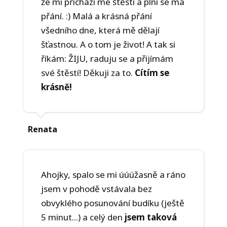
že mi přichází mé štěstí a plní se má
přání. :) Malá a krásná přání
všedního dne, která mě dělají
šťastnou. A o tom je život! A tak si
říkám: ŽIJU, raduju se a přijímám
své štěstí! Děkuji za to.
Cítím se
krásně!
Renata
Ahojky, spalo se mi úúúžasně a ráno
jsem v pohodě vstávala bez
obvyklého posunování budíku (ještě
5 minut...) a celý den
jsem taková