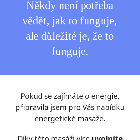
Někdy není potřeba
vědět, jak to funguje,
ale důležité je, že to
funguje.
Pokud se zajímáte o energie,
připravila jsem pro Vás nabídku
energetické masáže.
Díky této masáži více
uvolníte