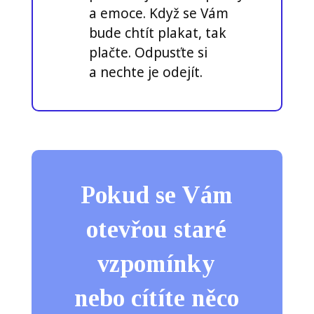
a emoce. Když se Vám
bude chtít plakat, tak
plačte. Odpusťte si
a nechte je odejít.
Pokud se Vám
otevřou staré
vzpomínky
nebo cítíte něco