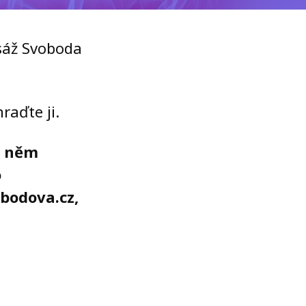
sáž Svoboda
raďte ji.
a něm
o
bodova.cz,