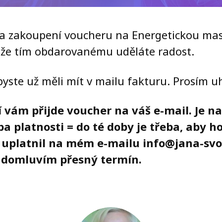
za zakoupení voucheru na Energetickou ma
, že tím obdarovanému uděláte radost.
 byste už měli mít v mailu fakturu. Prosím uh
í vám přijde voucher na váš e-mail. Je n
 platnosti = do té doby je třeba, aby h
uplatnil na mém e-mailu info@jana-svo
m domluvím přesný termín.