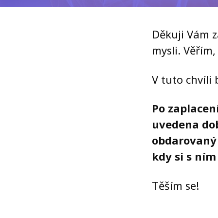
Děkuji Vám 
mysli. Věřím
V tuto chvíli
Po zaplacen
uvedena doba
obdarovaný 
kdy si s ní
Těším se!