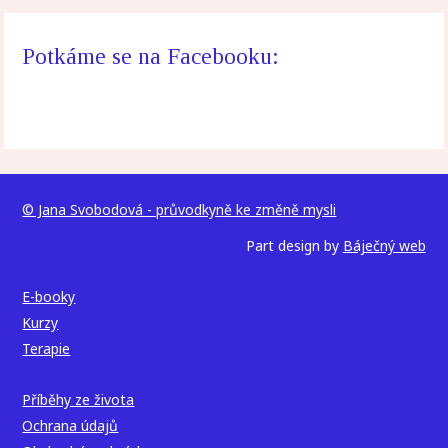
Potkáme se na Facebooku:
© Jana Svobodová - průvodkyně ke změně mysli
Part design by
Báječný web
E-booky
Kurzy
Terapie
Příběhy ze života
Ochrana údajů