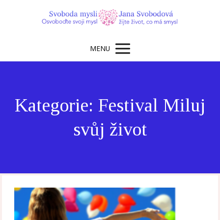
MENU
Kategorie: Festival Miluj
svůj život