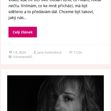
nečtu. Vnímám, co ke mně přichází, má být
sděleno a to předávám dál. Chceme být takoví,
jaký nás...
Celý článek
1.8. 2024
Jana Svobodová
1122x
0
Komentářů