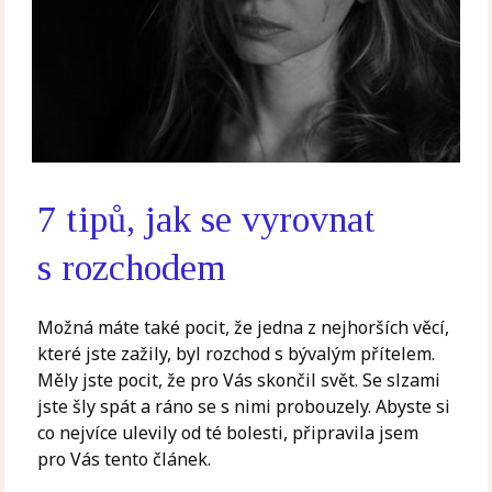
7 tipů, jak se vyrovnat
s rozchodem
Možná máte také pocit, že jedna z nejhorších věcí,
které jste zažily, byl rozchod s bývalým přítelem.
Měly jste pocit, že pro Vás skončil svět. Se slzami
jste šly spát a ráno se s nimi probouzely. Abyste si
co nejvíce ulevily od té bolesti, připravila jsem
pro Vás tento článek.