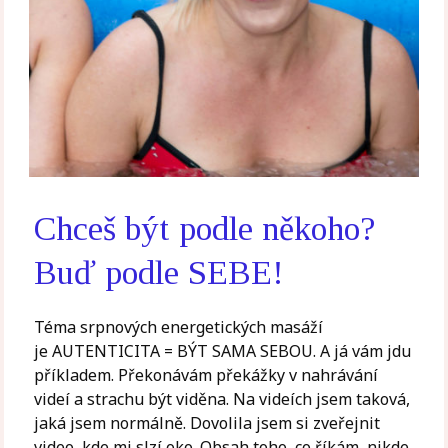
Chceš být podle někoho?
Buď podle SEBE!
Téma srpnových energetických masáží
je AUTENTICITA = BÝT SAMA SEBOU. A já vám jdu
příkladem. Překonávám překážky v nahrávání
videí a strachu být viděna. Na videích jsem taková,
jaká jsem normálně. Dovolila jsem si zveřejnit
video, kde mi slzí oko. Obsah toho, co říkám, nikde