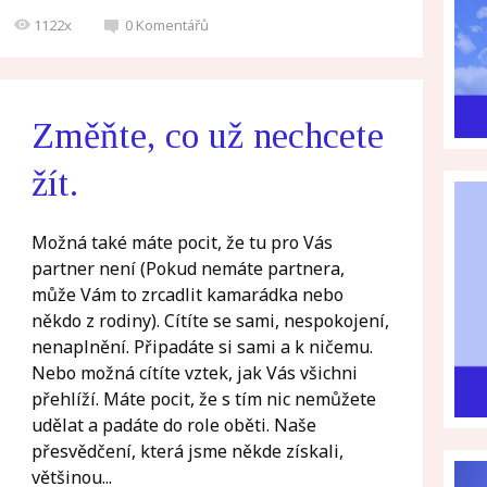
1122x
0
Komentářů
Změňte, co už nechcete
žít.
Možná také máte pocit, že tu pro Vás
partner není (Pokud nemáte partnera,
může Vám to zrcadlit kamarádka nebo
někdo z rodiny). Cítíte se sami, nespokojení,
nenaplnění. Připadáte si sami a k ničemu.
Nebo možná cítíte vztek, jak Vás všichni
přehlíží. Máte pocit, že s tím nic nemůžete
udělat a padáte do role oběti. Naše
přesvědčení, která jsme někde získali,
většinou...