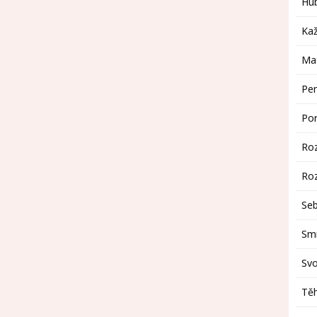
Hu
Kaž
Mat
Pen
Po
Ro
Ro
Se
Smr
Sv
Těh