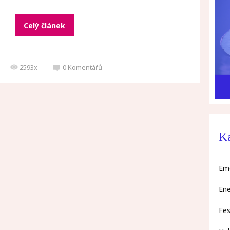
Celý článek
2593x
0
Komentářů
Ka
Em
Ene
Fes