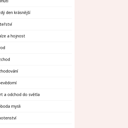
bnutí
dý den krásnější
eřství
íze a hojnost
rod
zchod
zhodování
bevědomí
t a odchod do světla
oboda mysli
otenství