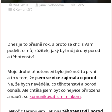
29.4. 2018
Jana Svobodová
3792x
0 Komentářů
Dnes je to přesně rok, a proto se chci s Vámi
podělit o můj zážitek, jaký byl můj druhý porod
a těhotenství.
Moje druhé těhotenství bylo jiné než to první
a to v tom, že
jsem se více zajímala o porod
.
Ne, že bych nevěděla, co těhotenství a porod
obnáší. Ale chtěla jsem být co nejvíce přirozená
a naučit se
komunikovat s miminkem
.
Jelikož z terapií vím, jak nás
těhotenství i porod