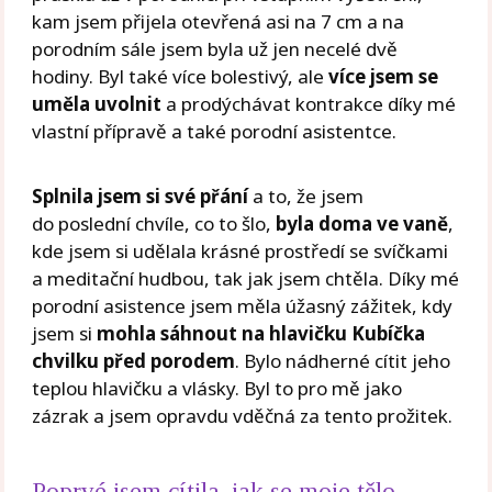
kam jsem přijela otevřená asi na 7 cm a na
porodním sále jsem byla už jen necelé dvě
hodiny. Byl také více bolestivý, ale
více jsem se
uměla uvolnit
a prodýchávat kontrakce díky mé
vlastní přípravě a také porodní asistentce.
Splnila jsem si své přání
a to, že jsem
do poslední chvíle, co to šlo,
byla doma ve vaně
,
kde jsem si udělala krásné prostředí se svíčkami
a meditační hudbou, tak jak jsem chtěla. Díky mé
porodní asistence jsem měla úžasný zážitek, kdy
jsem si
mohla sáhnout na hlavičku Kubíčka
chvilku před porodem
. Bylo nádherné cítit jeho
teplou hlavičku a vlásky. Byl to pro mě jako
zázrak a jsem opravdu vděčná za tento prožitek.
Poprvé jsem cítila, jak se moje tělo