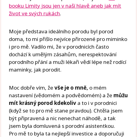
booku Limity jsou jen v naší hlavě aneb jak mít
život ve svých rukách
.
Moje představa ideálního porodu byl porod
doma, to mi přišlo nejvíce přirozené pro miminko
i pro mě. Vadilo mi, že v porodnicích často
dochází k umělým zásahům, nerespektování
porodního přání a muži lékaři vědí lépe než rodící
maminky, jak porodit.
Moc dobře vím, že
vše je o mně,
o mém
nastavení (vědomém a podvědomém) a že
můžu
mít krásný porod kdekoliv
a to i v porodnici
(když se to pro mě stane pravdou). Chtěla jsem
být připravená a nic nenechat náhodě, a tak
jsem byla domluvená s porodní asistentkou.
Pro mě to byla ta nejlepší investice a doporučuji