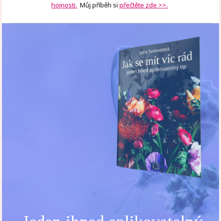
hojnosti.
Můj příběh si
přečtěte zde >>.