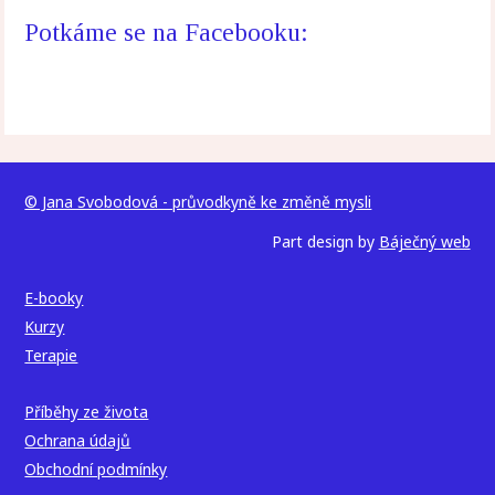
Potkáme se na Facebooku:
© Jana Svobodová - průvodkyně ke změně mysli
Part design by
Báječný web
E-booky
Kurzy
Terapie
Příběhy ze života
Ochrana údajů
Obchodní podmínky