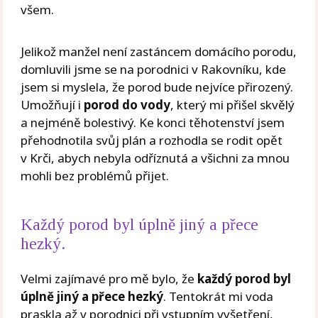
všem.
Jelikož manžel není zastáncem domácího porodu,
domluvili jsme se na porodnici v Rakovníku, kde
jsem si myslela, že porod bude nejvíce přirozený.
Umožňují i
porod do vody
, který mi přišel skvělý
a nejméně bolestivý. Ke konci těhotenství jsem
přehodnotila svůj plán a rozhodla se rodit opět
v Krči, abych nebyla odříznutá a všichni za mnou
mohli bez problémů přijet.
Každý porod byl úplně jiný a přece
hezký.
Velmi zajímavé pro mě bylo, že
každý porod byl
úplně jiný a přece hezký
. Tentokrát mi voda
praskla až v porodnici při vstupním vyšetření,