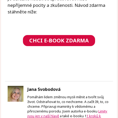
nepříjemné pocity a zkušenosti. Návod zdarma
stáhněte níže:
CHCI E-BOOK ZDARMA
Jana Svobodová
Pomáhám lidem změnou mysli měnit a tvořit svůj
život. Odstraňovat to, co nechceme. A začít žít, to, co
chceme. Připravuji maminky k vědomému a
přirozenému porodu. Jsem autorka e-booku
Limity
jsou jen v naší hlavě
a také e-booku 1
1 kroků k