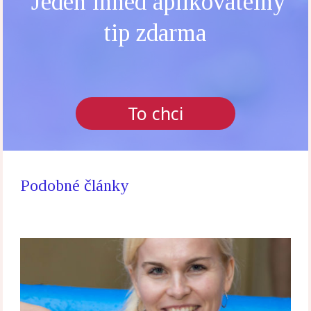
Jeden ihned aplikovatelný
tip zdarma
To chci
Podobné články