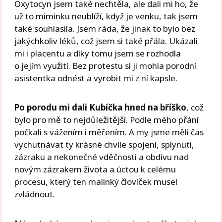
Oxytocyn jsem také nechtěla, ale dali mi ho, že
už to miminku neublíží, když je venku, tak jsem
také souhlasila. Jsem ráda, že jinak to bylo bez
jakýchkoliv léků, což jsem si také přála. Ukázali
mi i placentu a díky tomu jsem se rozhodla
o jejím využití. Bez protestu si ji mohla porodní
asistentka odnést a vyrobit mi z ní kapsle.
Po porodu mi dali Kubíčka hned na bříško
, což
bylo pro mě to nejdůležitější. Podle mého přání
počkali s vážením i měřením. A my jsme měli čas
vychutnávat ty krásné chvíle spojení, splynutí,
zázraku a nekonečné vděčnosti a obdivu nad
novým zázrakem života a úctou k celému
procesu, který ten malinký človíček musel
zvládnout.