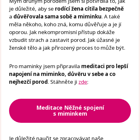
Mým druhým porodem jsem si potvrdila to, jak
je důležité, aby se
rodící žena cítila bezpečně
a
důvěřovala sama sobě a miminku
. A také
měla někoho, koho zná, komu důvěřuje a je jí
oporou. Jak nekompromisní přístup dokáže
vzbudit strach a zastavit porod. Jak úžasné je
ženské tělo a jak přirozený proces to může být.
Pro maminky jsem připravila
meditaci pro lepší
napojení na miminko, důvěru v sebe a co
nejhezčí porod
. Stáhněte ji
zde
:
Meditace Něžné spojení
s miminkem
Je důležité naučit se zpracovávat naše