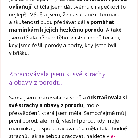
ovlivňují
, chtěla jsem dát svému chlapečkovi to
nejlepší. Věděla jsem, že nasbírané informace
a zkušenosti budu předávat dál a
pomáhat
maminkám k jejich hezkému porodu
. A také
jsem dělala během těhotenství hodně terapií,
kdy jsme řešili porody a pocity, kdy jsme byli
v bříšku.
Zpracovávala jsem si své strachy
a obavy z porodu.
Sama jsem pracovala na sobě a
odstraňovala si
své strachy a obavy z porodu,
moje
přesvědčení, která jsem měla. Samozřejmě můj
první porod, ale i můj vlastní porod, kdy moje
maminka „nespolupracovala“ a měla také hodně
strachů. Jak se sebou pracovat, najdete v
e-