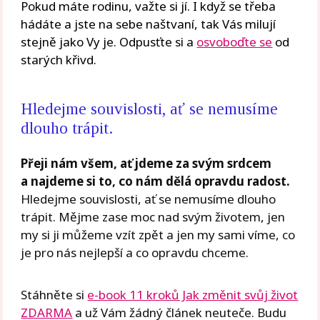
Pokud máte rodinu, važte si jí. I když se třeba
hádáte a jste na sebe naštvaní, tak Vás milují
stejně jako Vy je.
Odpusťte si a
osvoboďte se
od
starých křivd.
Hledejme souvislosti, ať se nemusíme
dlouho trápit.
Přeji nám všem, ať jdeme za svým srdcem
a najdeme si to, co nám dělá opravdu radost.
Hledejme souvislosti, ať se nemusíme dlouho
trápit. Mějme zase moc nad svým životem, jen
my si ji můžeme vzít zpět a jen my sami víme, co
je pro nás nejlepší a co opravdu chceme.
Stáhněte si
e-book 11 kroků Jak změnit svůj život
ZDARMA
a už Vám žádný článek neuteče. Budu