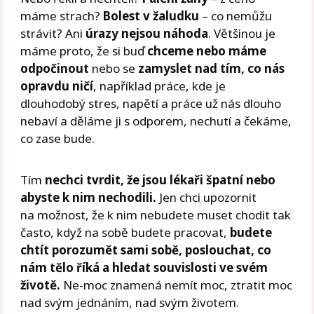
máme strach?
Bolest v žaludku
– co nemůžu
strávit? Ani
úrazy
nejsou náhoda
. Většinou je
máme proto, že si buď
chceme nebo máme
odpočinout
nebo se
zamyslet nad tím, co nás
opravdu ničí
, například práce, kde je
dlouhodobý stres, napětí a práce už nás dlouho
nebaví a děláme ji s odporem, nechutí a čekáme,
co zase bude.
Tím
nechci tvrdit, že jsou lékaři špatní
nebo
abyste k nim nechodili.
Jen chci upozornit
na možnost, že k nim nebudete muset chodit tak
často, když na sobě budete pracovat,
budete
chtít porozumět sami sobě, poslouchat, co
nám tělo říká a hledat souvislosti ve svém
životě.
Ne-moc znamená nemít moc, ztratit moc
nad svým jednáním, nad svým životem.