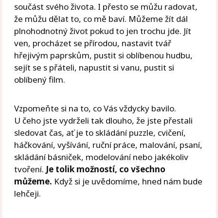
součást svého života. I přesto se můžu radovat,
že můžu dělat to, co mě baví. Můžeme žít dál
plnohodnotný život pokud to jen trochu jde. Jít
ven, procházet se přírodou, nastavit tvář
hřejivým paprskům, pustit si oblíbenou hudbu,
sejít se s přáteli, napustit si vanu, pustit si
oblíbený film.
Vzpomeňte si na to, co Vás vždycky bavilo.
U čeho jste vydrželi tak dlouho, že jste přestali
sledovat čas, ať je to skládání puzzle, cvičení,
háčkování, vyšívání, ruční práce, malování, psaní,
skládání básniček, modelování nebo jakékoliv
tvoření.
Je tolik možností, co všechno
můžeme.
Když si je uvědomíme, hned nám bude
lehčeji.