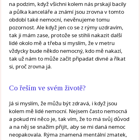
na podzim, když všichni kolem nás prskají bacily
a půlka kanceláře a známí jsou zrovna v tomto
období také nemocní, nevěnujeme tomu
pozornost. Ale když jen co se z rýmy uzdravím,
tak ji mám zase, protože se stihli nakazit další
lidé okolo mě a třeba si myslím, že v metru
vždycky bude někdo nemocný, kdo mě nakazí,
tak už nám to může začít připadat divné a říkat
si, proč zrovna já.
Co řeším ve svém životě?
Já si myslím, že můžu být zdravá, i když jsou
kolem mě lidé nemocní. Nejsem často nemocná
a pokud mi něco je, tak vím, že to má svůj důvod
a na něj se snažím přijít, aby se mi daná nemoc
neopakovala. Rýma znamená mentální zmatek,