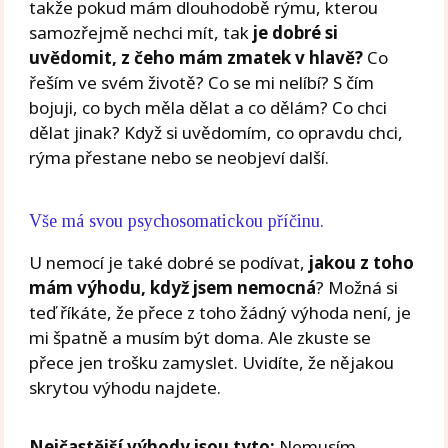
takže pokud mám dlouhodobě rýmu, kterou
samozřejmě nechci mít, tak
je dobré si
uvědomit, z čeho mám zmatek v hlavě?
Co
řeším ve svém životě? Co se mi nelíbí? S čím
bojuji, co bych měla dělat a co dělám? Co chci
dělat jinak? Když si uvědomím, co opravdu chci,
rýma přestane nebo se neobjeví další.
Vše má svou psychosomatickou příčinu.
U nemocí je také dobré se podívat,
jakou z toho
mám výhodu, když jsem nemocná
? Možná si
teď říkáte, že přece z toho žádný výhoda není, je
mi špatně a musím být doma. Ale zkuste se
přece jen trošku zamyslet. Uvidíte, že nějakou
skrytou výhodu najdete.
Nejčastější výhody jsou tyto:
Nemusím