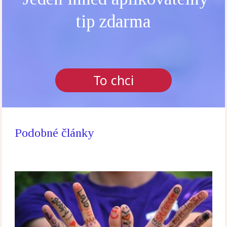
tip zdarma
To chci
Podobné články