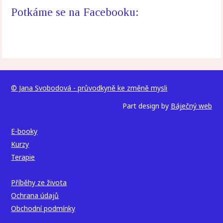
Potkáme se na Facebooku:
© Jana Svobodová - průvodkyně ke změně mysli
Part design by
Báječný web
E-booky
Kurzy
Terapie
Příběhy ze života
Ochrana údajů
Obchodní podmínky