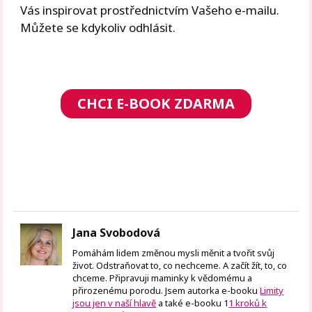
Vás inspirovat prostřednictvím Vašeho e-mailu.
Můžete se kdykoliv odhlásit.
CHCI E-BOOK ZDARMA
Jana Svobodová
Pomáhám lidem změnou mysli měnit a tvořit svůj
život. Odstraňovat to, co nechceme. A začít žít, to, co
chceme. Připravuji maminky k vědomému a
přirozenému porodu. Jsem autorka e-booku
Limity
jsou jen v naší hlavě
a také e-booku 1
1 kroků k