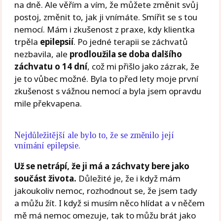
na dně. Ale věřím a vím, že můžete změnit svůj
postoj, změnit to, jak ji vnímáte. Smířit se s tou
nemocí. Mám i zkušenost z praxe, kdy klientka
trpěla
epilepsií
. Po jedné terapii se záchvatů
nezbavila, ale
prodloužila se doba dalšího
záchvatu o 14 dní
, což mi přišlo jako zázrak, že
je to vůbec možné. Byla to před lety moje první
zkušenost s vážnou nemocí a byla jsem opravdu
mile překvapena.
Nejdůležitější ale bylo to, že se změnilo její
vnímání epilepsie.
Už se netrápí, že ji má a záchvaty bere jako
součást života.
Důležité je, že i když mám
jakoukoliv nemoc, rozhodnout se, že jsem tady
a můžu žít. I když si musím něco hlídat a v něčem
mě má nemoc omezuje, tak to můžu brát jako