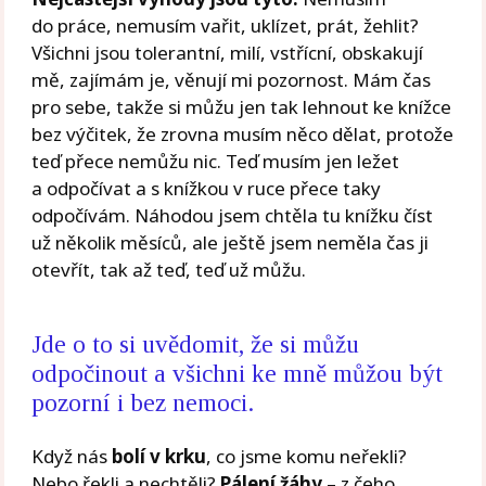
do práce, nemusím vařit, uklízet, prát, žehlit?
Všichni jsou tolerantní, milí, vstřícní, obskakují
mě, zajímám je, věnují mi pozornost. Mám čas
pro sebe, takže si můžu jen tak lehnout ke knížce
bez výčitek, že zrovna musím něco dělat, protože
teď přece nemůžu nic. Teď musím jen ležet
a odpočívat a s knížkou v ruce přece taky
odpočívám. Náhodou jsem chtěla tu knížku číst
už několik měsíců, ale ještě jsem neměla čas ji
otevřít, tak až teď, teď už můžu.
Jde o to si uvědomit, že si můžu
odpočinout a všichni ke mně můžou být
pozorní i bez nemoci.
Když nás
bolí v krku
, co jsme komu neřekli?
Nebo řekli a nechtěli?
Pálení žáhy
– z čeho