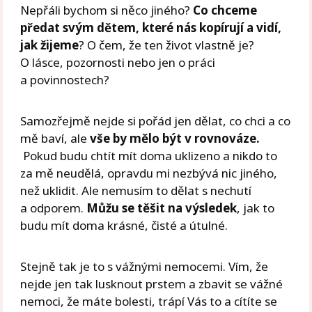
Nepřáli bychom si něco jiného?
Co chceme
předat svým dětem, které nás kopírují a vidí,
jak žijeme
? O čem, že ten život vlastně je?
O lásce, pozornosti nebo jen o práci
a povinnostech?
Samozřejmě nejde si pořád jen dělat, co chci a co
mě baví, ale
vše by mělo být v rovnováze.
Pokud budu chtít mít doma uklizeno a nikdo to
za mě neudělá, opravdu mi nezbývá nic jiného,
než uklidit. Ale nemusím to dělat s nechutí
a odporem.
Můžu se těšit na výsledek
, jak to
budu mít doma krásné, čisté a útulné.
Stejně tak je to s vážnými nemocemi. Vím, že
nejde jen tak lusknout prstem a zbavit se vážné
nemoci, že máte bolesti, trápí Vás to a cítíte se