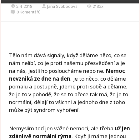
5.4. 2018
Jana Svobodová
2132x
0 Komentářů
Tělo nám dává signály, když děláme něco, co se
nám nelíbí, co je proti našemu přesvědčení a je
na nás, jestli ho posloucháme nebo ne.
Nemoc
nevzniká ze dne na den
, je to něco, co děláme
pomalu a postupně, jdeme proti sobě a děláme,
že je to v pohodě, že se to přece tak má, že je to
normální, dělají to všichni a jednoho dne z toho
může být syndrom vyhoření.
Nemyslím teď jen vážné nemoci, ale třeba
už jen
zdánlivě normální rýma
. Když ji máme jednou