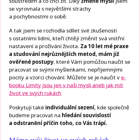
soustředím a co chci žít. Díky
změně mysli
jsem
se vyrovnala s největšími strachy
a pochybnostmi o sobě.
A tak jsem se rozhodla sdílet své zkušenosti
s ostatními lidmi, kteří chtějí změnit svá vnitřní
nastavení a prožívání života.
Za 10 let mé praxe
a studování nejrůznějších metod,
mám již
ověřené postupy
, které Vám pomůžou naučit se
pracovat se svými myšlenkami, nepříjemnými
pocity a vzorci chování. Můžete se je naučit v
e-
booku Limity jsou jen v naší mysli aneb jak mít
život ve svých rukách
Poskytuji také
individuální sezení
, kde společně
budeme pracovat na
hledání souvislostí
a odstranění příčin toho, co Vás trápí.