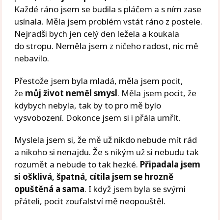
Každé ráno jsem se budila s pláčem a s ním zase
usínala. Měla jsem problém vstát ráno z postele.
Nejradši bych jen celý den ležela a koukala
do stropu. Neměla jsem z ničeho radost, nic mě
nebavilo.
Přestože jsem byla mladá, měla jsem pocit,
že
můj život neměl smysl
. Měla jsem pocit, že
kdybych nebyla, tak by to pro mě bylo
vysvobození. Dokonce jsem si i přála umřít.
Myslela jsem si, že mě už nikdo nebude mít rád
a nikoho si nenajdu. Že s nikým už si nebudu tak
rozumět a nebude to tak hezké.
Připadala jsem
si ošklivá, špatná, cítila jsem se hrozně
opuštěná a sama
. I když jsem byla se svými
přáteli, pocit zoufalství mě neopouštěl.