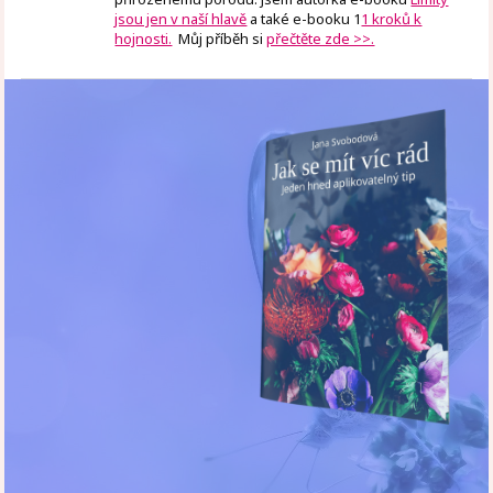
jsou jen v naší hlavě
a také e-booku 1
1 kroků k
hojnosti.
Můj příběh si
přečtěte zde >>.