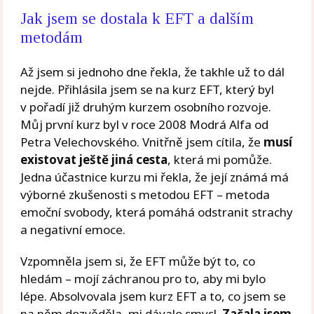
Jak jsem se dostala k EFT a dalším
metodám
Až jsem si jednoho dne řekla, že takhle už to dál
nejde. Přihlásila jsem se na kurz EFT, který byl
v pořadí již druhým kurzem osobního rozvoje.
Můj první kurz byl v roce 2008 Modrá Alfa od
Petra Velechovského. Vnitřně jsem cítila, že
musí
existovat ještě jiná cesta
, která mi pomůže.
Jedna účastnice kurzu mi řekla, že její známá má
výborné zkušenosti s metodou EFT – metoda
emoční svobody, která pomáhá odstranit strachy
a negativní emoce.
Vzpomněla jsem si, že EFT může být to, co
hledám – mojí záchranou pro to, aby mi bylo
lépe. Absolvovala jsem kurz EFT a to, co jsem se
na něm dozvěděla, mi dávalo smysl.
Začala jsem