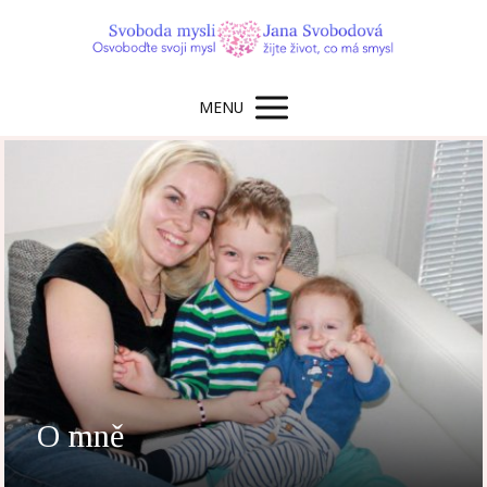
MENU
O mně