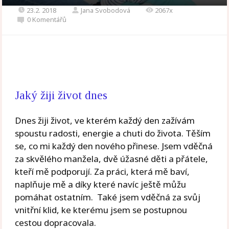
23.2. 2018
Jana Svobodová
2067x
0 Komentářů
Jaký žiji život dnes
Dnes žiji život, ve kterém každý den zažívám
spoustu radosti, energie a chuti do života. Těším
se, co mi každý den nového přinese. Jsem vděčná
za skvělého manžela, dvě úžasné děti a přátele,
kteří mě podporují. Za práci, která mě baví,
naplňuje mě a díky které navíc ještě můžu
pomáhat ostatním. Také jsem vděčná za svůj
vnitřní klid, ke kterému jsem se postupnou
cestou dopracovala.