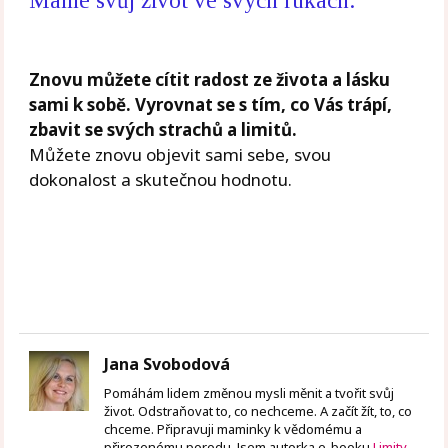
Máme svůj život ve svých rukách.
Znovu můžete cítit radost ze života a lásku
sami k sobě. Vyrovnat se s tím, co Vás trápí,
zbavit se svých strachů a limitů.
Můžete znovu objevit sami sebe, svou
dokonalost a skutečnou hodnotu.
Jana Svobodová
Pomáhám lidem změnou mysli měnit a tvořit svůj
život. Odstraňovat to, co nechceme. A začít žít, to, co
chceme. Připravuji maminky k vědomému a
přirozenému porodu. Jsem autorka e-booku
Limity