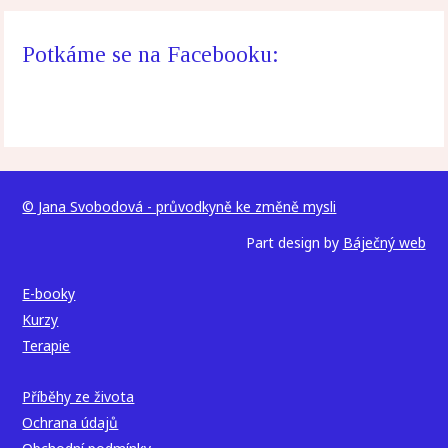
Potkáme se na Facebooku:
© Jana Svobodová - průvodkyně ke změně mysli
Part design by
Báječný web
E-booky
Kurzy
Terapie
Příběhy ze života
Ochrana údajů