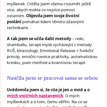
myšlenek. Chtěla jsem všemu rozumět ještě
více, abych mohla co nejvíce pomoci
ostatním.
Objevila jsem svoje životní
poslání
pomáhat lidem těmito úžasnými
technikami.
A tak jsem se učila další metody
– reiki,
shamballu, terapii mysli vycházející z metody
RUŠ, kineziologii, Emotional Release = funkční
princip, emoční rovnice prakticky, automatickou
kresbu, yuen method a kvantovou terapii.
Naučila jsem se pracovat sama se sebou
Uvědomila jsem si, že vše je jen o mně a o
mých vnitřních nastaveních
. O mých
myšlenkách a o tom, čemu věřím. Na co se