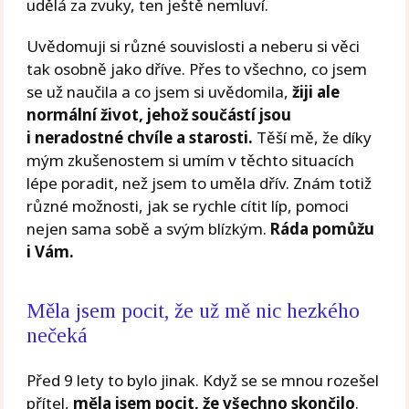
udělá za zvuky, ten ještě nemluví.
Uvědomuji si různé souvislosti a neberu si věci
tak osobně jako dříve. Přes to všechno, co jsem
se už naučila a co jsem si uvědomila,
žiji ale
normální život, jehož součástí jsou
i neradostné chvíle a starosti.
Těší mě, že díky
mým zkušenostem si umím v těchto situacích
lépe poradit, než jsem to uměla dřív. Znám totiž
různé možnosti, jak se rychle cítit líp, pomoci
nejen sama sobě a svým blízkým.
Ráda pomůžu
i Vám.
Měla jsem pocit, že už mě nic hezkého
nečeká
Před 9 lety to bylo jinak. Když se se mnou rozešel
přítel,
měla jsem pocit, že všechno skončilo
.