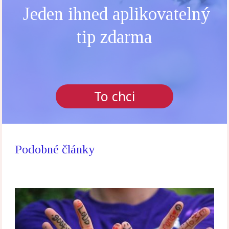
Jeden ihned aplikovatelný
tip zdarma
To chci
Podobné články