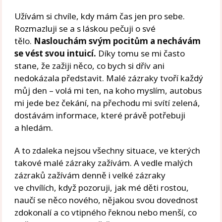
Užívám si chvíle, kdy mám čas jen pro sebe.
Rozmazluji se a s láskou pečuji o své
tělo.
Naslouchám svým pocitům a nechávám
se vést svou intuicí.
Díky tomu se mi často
stane, že zažiji něco, co bych si dřív ani
nedokázala představit. Malé zázraky tvoří každý
můj den – volá mi ten, na koho myslím, autobus
mi jede bez čekání, na přechodu mi svítí zelená,
dostávám informace, které právě potřebuji
a hledám.
A to zdaleka nejsou všechny situace, ve kterých
takové malé zázraky zažívám. A vedle malých
zázraků zažívám denně i velké zázraky
ve chvílích, když pozoruji, jak mé děti rostou,
naučí se něco nového, nějakou svou dovednost
zdokonalí a co vtipného řeknou nebo menší, co