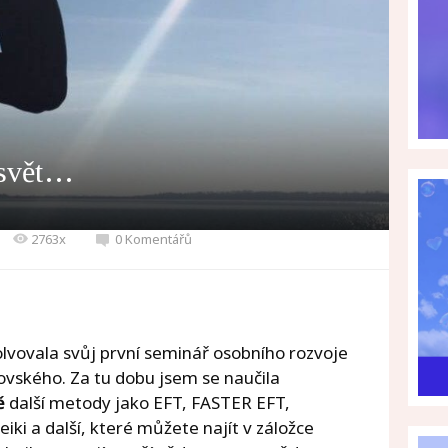
 svět…
2763x
0 Komentářů
olvovala svůj první seminář osobního rozvoje
ovského. Za tu dobu jsem se naučila
ě
další metody jako EFT, FASTER EFT,
iki a další, které můžete najít v záložce