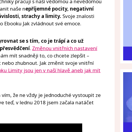
echniky pracují s naší vědomou a nevědomou
anit naše n
epříjemné pocity, negativní
islosti, strachy a limity.
Svoje znalosti
do Ebooku Jak zvládnout své emoce.
rovnat se s tím, co je trápí a co už
 přesvědčení
.
Změnou vnitřních nastavení
m mít snadněji to, co chcete zlepšit –
t nebo zhubnout. Jak změnit svoje vnitřní
ku Limity jsou jen v naší hlavě aneb jak mít
 vím, že ne vždy je jednoduché vystoupit ze
ve teď, v lednu 2018 jsem začala natáčet