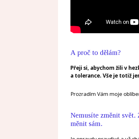
A proč to dělám?
Přeji si, abychom žili v h
a tolerance. Vše je totiž 
Prozradím Vám moje oblíben
Nemusíte změnit svět. 
měnit sám.
Je opravdu pravdivé a už ch