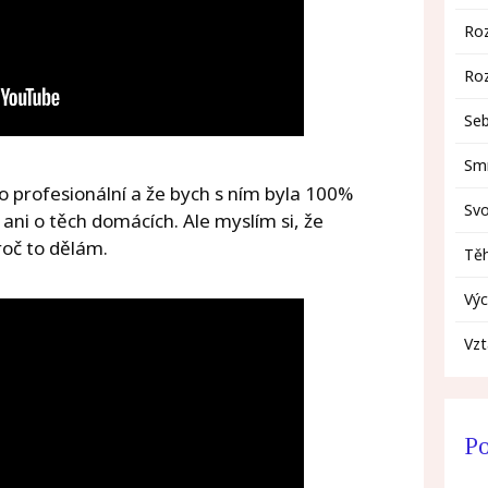
Ro
Ro
Se
Smr
o profesionální a že bych s ním byla 100%
Sv
 ani o těch domácích. Ale myslím si, že
roč to dělám.
Těh
Výc
Vz
Po