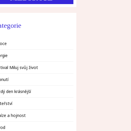
tegorie
oce
rgie
tival Miluj svůj život
bnutí
dý den krásnější
eřství
íze a hojnost
rod