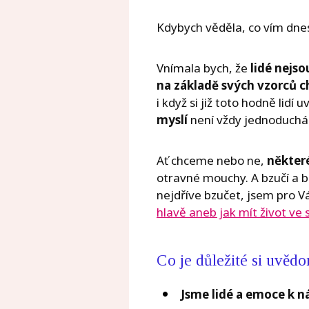
Kdybych věděla, co vím dnes,
Vnímala bych, že
lidé nejso
na základě svých vzorců c
i když si již toto hodně lidí
myslí
není vždy jednoduchá 
Ať chceme nebo ne,
některé
otravné mouchy. A bzučí a bz
nejdříve bzučet, jsem pro 
hlavě aneb jak mít život ve
Co je důležité si uvědo
Jsme lidé a emoce k n