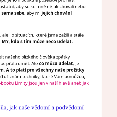
tatní, aby se ke mně nějak chovali nebo
 sama sebe,
aby mi
jejich chování
ale i o situacích, které jsme zažili a stále
n MY, kdo s tím může něco udělat.
tit našeho blízkého člověka zpátky
 moc přála umět. Ale
co
můžu udělat
, je
ím.
A to platí pro všechny naše prožitky
ď už znám techniky, které Vám pomůžou,
-booku Limity jsou jen v naší hlavě aneb jak
šila, jak naše vědomí a podvědomí