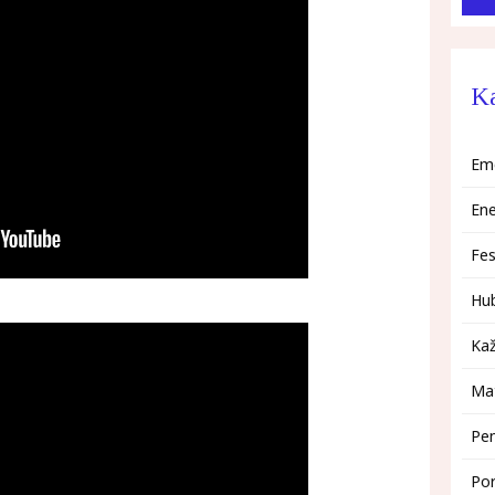
Ka
Em
Ene
Fes
Hu
Kaž
Mat
Pen
Po