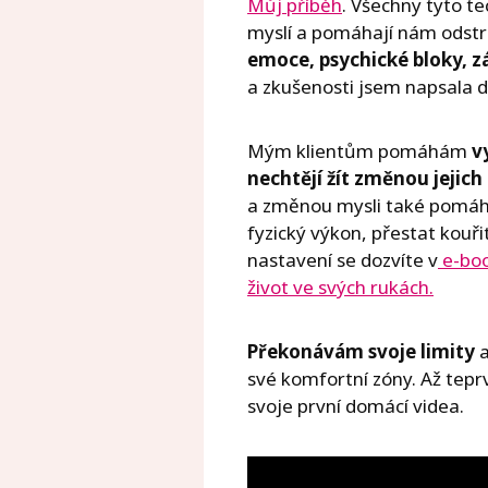
Můj příběh
. Všechny tyto t
myslí a pomáhají nám odstr
emoce, psychické bloky, záv
a zkušenosti jsem napsala 
Mým klientům pomáhám
vy
nechtějí žít změnou jejich
a změnou mysli také pomáhá
fyzický výkon, přestat kouři
nastavení se dozvíte v
e-boo
život ve svých rukách.
Překonávám svoje limity
a
své komfortní zóny. Až tepr
svoje první domácí videa.