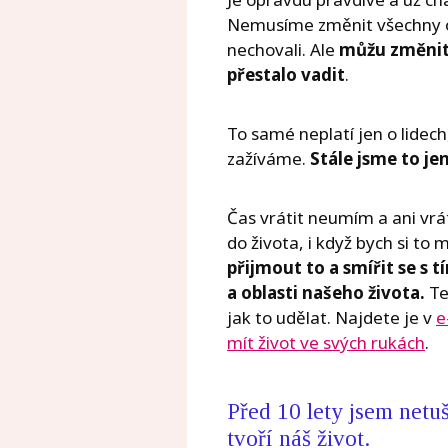
Nemusíme změnit všechny os
nechovali. Ale
můžu změnit
přestalo vadit
.
To samé neplatí jen o lidech, 
zažíváme.
Stále jsme to je
Čas vrátit neumím a ani vrá
do života, i když bych si to
přijmout to a smířit se s t
a oblasti našeho života.
Te
jak to udělat. Najdete je v
e
mít život ve svých rukách
.
Před 10 lety jsem netu
tvoří náš život.