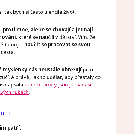
 tak bych si často ulehčila život.
u proti mně, ale že se chovají a jednají
hování
, které se naučili v dětství. Vím, že
 uvědomuje,
naučit se pracovat se svou
cesta.
 myšlenky nás neustále obtěžují
jako
učí. A právě, jak to udělat, aby přestaly co
Vás napsala
e-book Limity jsou jen v naší
 svých rukách
.
mit:
ám patří.