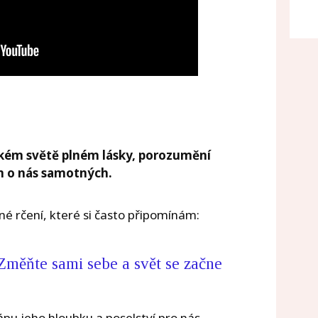
ezkém světě plném lásky, porozumění
jen o nás samotných.
é rčení, které si často připomínám:
Změňte sami sebe a svět se začne
ápu jeho hloubku a poselství pro nás.