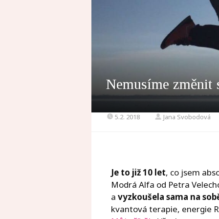
Nemusíme změnit
5.2. 2018
Jana Svobodová
Je to již 10 let
, co jsem abs
Modrá Alfa od Petra Velech
a
vyzkoušela sama na sob
kvantová terapie, energie Re