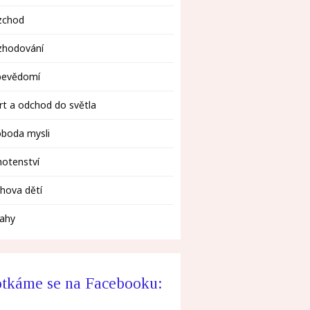
zchod
zhodování
bevědomí
t a odchod do světla
oboda mysli
otenství
hova dětí
tahy
tkáme se na Facebooku: