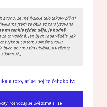
h z toho, že mé fyzické tělo takový příval
vilkama jsem se cítila až paralyzovaná.
se mi tenhle týden děje, je hodně
 za to vděčná
.
Jen bych ráda věděla, jak
t zvyknout si tomu silnému toku
a bych aby mu tím ublížila. A v těchto
h zůstanu? „
ukala toto, ať se bojíte čehokoliv:
ocity, rozhoduji se uvědomit si, že