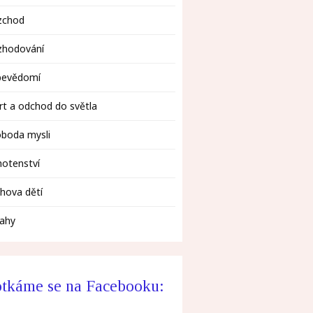
zchod
zhodování
bevědomí
t a odchod do světla
oboda mysli
otenství
hova dětí
tahy
tkáme se na Facebooku: