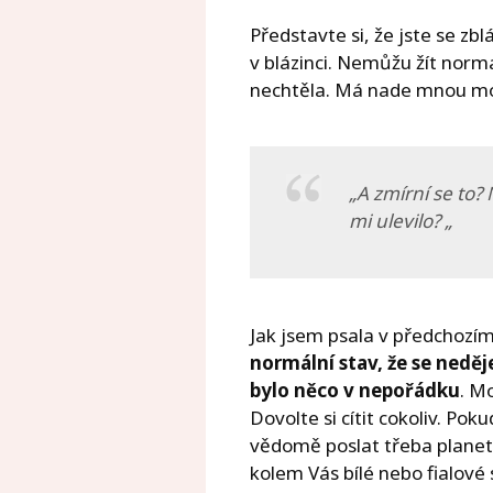
Představte si, že jste se zb
v blázinci. Nemůžu žít norm
nechtěla. Má nade mnou moc
„A zmírní se to?
mi ulevilo? „
Jak jsem psala v předchozím 
normální stav, že se nedě
bylo něco v nepořádku
. M
Dovolte si cítit cokoliv. Pok
vědomě poslat třeba planet
kolem Vás bílé nebo fialové 