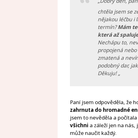
„Dobrý den, pan
chtěla jsem se z
nějakou
léčbu i
termín?
Mám teď
která až spaluj
Nechápu to, neví
propojená nebo n
zmatená a nevím,
podobný dar, ja
Děkuju! „
Paní jsem odpověděla, že h
zahrnuta do hromadné en
jsem to nevěděla a počítala 
všichni
a záleží jen na nás,
může naučit každý.