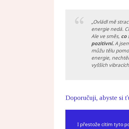
„Ovládl mě strac
energie nedá. Ch
Ale ve směs,
co 
pozitivní.
A jsem
můžu tělu pomoc
energie, nechtěl
vyšších vibracíc
Doporučuji, abyste si ť
I přestože cítím tyto p