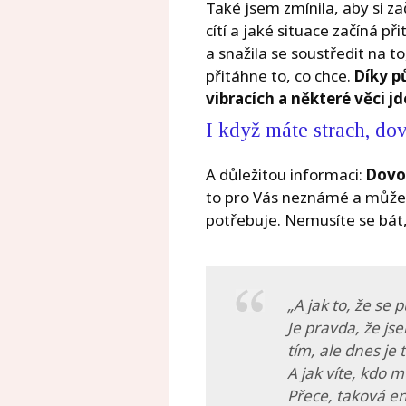
Také jsem zmínila, aby si za
cítí a jaké situace začíná 
a snažila se soustředit na to
přitáhne to, co chce.
Díky p
vibracích a některé věci 
I když máte strach, dovo
A důležitou informaci:
Dovolt
to pro Vás neznámé a můžete
potřebuje. Nemusíte se bát,
„A jak to, že se
Je pravda, že js
tím, ale dnes je
A jak víte, kdo 
Přece, taková e