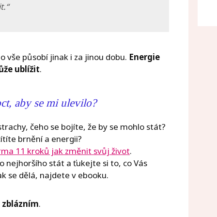
t.“
 vše působí jinak i za jinou dobu.
Energie
e ublížit
.
t, aby se mi ulevilo?
trachy, čeho se bojíte, že by se mohlo stát?
títe brnění a energii?
ma 11 kroků jak změnit svůj život
.
 nejhoršího stát a ťukejte si to, co Vás
ak se dělá, najdete v ebooku.
e zblázním
.