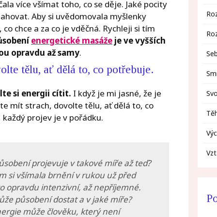
čala více všímat toho, co se děje. Jaké pocity
Ro
přitahovat. Aby si uvědomovala myšlenky
, co chce a za co je vděčná. Rychleji si tím
Ro
ůsobení
energetické masáže
je ve vyšších
jdou opravdu až samy
.
Se
lte tělu, ať dělá to, co potřebuje.
Smr
e si energii cítit.
I když je mi jasné, že je
Sv
 mít strach, dovolte tělu, ať dělá to, co
Těh
 každý projev je v pořádku.
Výc
Vz
 působení projevuje v takové míře až teď?
em si všímala brnění v rukou už před
 to opravdu intenzivní, až nepříjemné.
Po
může působení dostat a v jaké míře?
nergie může člověku, který není