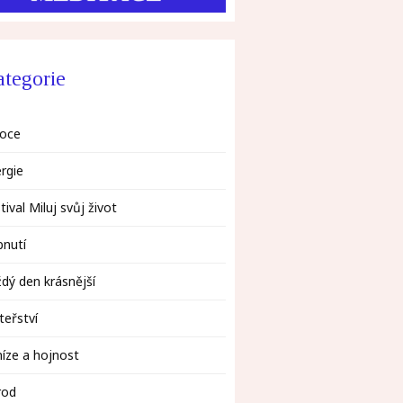
tegorie
oce
rgie
tival Miluj svůj život
bnutí
dý den krásnější
eřství
íze a hojnost
rod