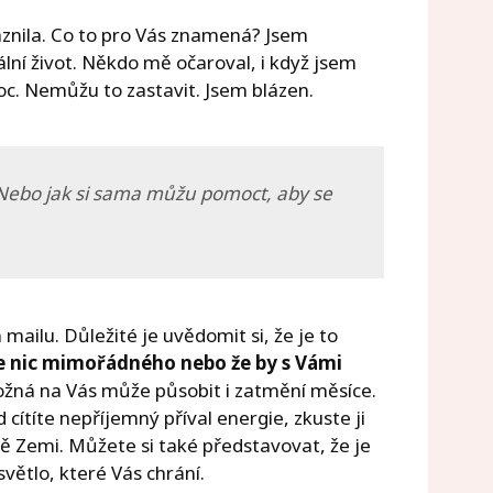
láznila. Co to pro Vás znamená? Jsem
ální život. Někdo mě očaroval, i když jsem
. Nemůžu to zastavit. Jsem blázen.
 Nebo jak si sama můžu pomoct, aby se
mailu. Důležité je uvědomit si, že je to
je nic mimořádného nebo že by s Vámi
ožná na Vás může působit i zatmění měsíce.
ud cítíte nepříjemný příval energie, zkuste ji
ě Zemi. Můžete si také představovat, že je
světlo, které Vás chrání.