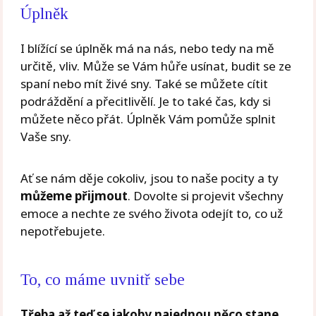
Úplněk
I blížící se úplněk má na nás, nebo tedy na mě
určitě, vliv. Může se Vám hůře usínat, budit se ze
spaní nebo mít živé sny. Také se můžete cítit
podráždění a přecitlivělí. Je to také čas, kdy si
můžete něco přát. Úplněk Vám pomůže splnit
Vaše sny.
Ať se nám děje cokoliv, jsou to naše pocity a ty
můžeme přijmout
. Dovolte si projevit všechny
emoce a nechte ze svého života odejít to, co už
nepotřebujete.
To, co máme uvnitř sebe
Třeba až teď se jakoby najednou něco stane