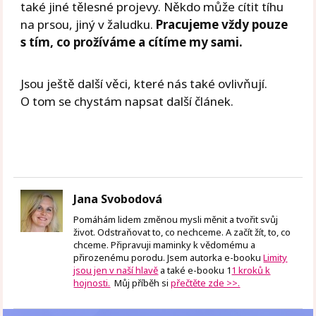
také jiné tělesné projevy. Někdo může cítit tíhu
na prsou, jiný v žaludku.
Pracujeme vždy pouze
s tím, co prožíváme a cítíme my sami.
Jsou ještě další věci, které nás také ovlivňují.
O tom se chystám napsat další článek.
Jana Svobodová
Pomáhám lidem změnou mysli měnit a tvořit svůj
život. Odstraňovat to, co nechceme. A začít žít, to, co
chceme. Připravuji maminky k vědomému a
přirozenému porodu. Jsem autorka e-booku
Limity
jsou jen v naší hlavě
a také e-booku 1
1 kroků k
hojnosti.
Můj příběh si
přečtěte zde >>.