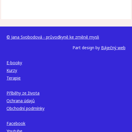
© Jana Svobodová - průvodkyně ke změně mysli
Part design by
Báječný web
E-booky
Kurzy
Terapie
Příběhy ze života
Ochrana údajů
Obchodní podmínky
Facebook
Youtube