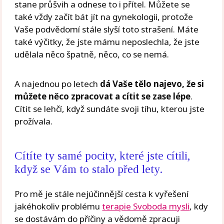
stane průšvih a odnese to i přítel. Můžete se
také vždy začít bát jít na gynekologii, protože
Vaše podvědomí stále slyší toto strašení. Máte
také výčitky, že jste mámu neposlechla, že jste
udělala něco špatně, něco, co se nemá.
A najednou po letech
dá Vaše tělo najevo, že si
můžete něco zpracovat a cítit se zase lépe
.
Cítit se lehčí, když sundáte svoji tíhu, kterou jste
prožívala.
Cítíte ty samé pocity, které jste cítili,
když se Vám to stalo před lety.
Pro mě je stále nejúčinnější cesta k vyřešení
jakéhokoliv problému
terapie Svoboda mysli
, kdy
se dostávám do příčiny a vědomě zpracuji