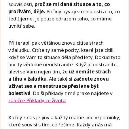
souvislosti,
proč se mi daná situace a to, co
prožívám, děje.
Příčiny bývají v minulosti a to, co
teď žijeme, je pouze odrazem toho, co máme
uvnitř sebe.
Při terapii pak většinou znovu cítíte strach
v žaludku. Cítíte ty samé pocity, které jste cítili,
když se Vám ta situace děla před lety. Dokud tyto
pocity vědomě neodstraníte. Když je odstraníte,
uleví se Vám nejen tím, že
už nemáte strach
a tíhu v žaludku
. Ale také si
začnete znovu
užívat sex a menstruace přestane být
bolestivá
. Další příklady z mé praxe najdete v
záložce Příklady ze života
.
Každý z nás je jiný a každý máme jiné vzpomínky,
které souvisí s tím, co řešíme. Každý z nás má