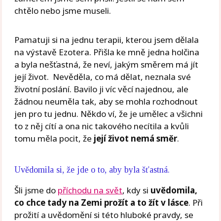
chtělo nebo jsme museli.
Pamatuji si na jednu terapii, kterou jsem dělala
na výstavě Ezotera. Přišla ke mně jedna holčina
a byla nešťastná, že neví, jakým směrem má jít
její život. Nevěděla, co má dělat, neznala své
životní poslání. Bavilo ji víc věcí najednou, ale
žádnou neuměla tak, aby se mohla rozhodnout
jen pro tu jednu. Někdo ví, že je umělec a všichni
to z něj cítí a ona nic takového necítila a kvůli
tomu měla pocit, že
její život nemá směr
.
Uvědomila si, že jde o to, aby byla šťastná.
Šli jsme do
příchodu na svět
, kdy si
uvědomila,
co chce tady na Zemi prožít a to žít v lásce
. Při
prožití a uvědomění si této hluboké pravdy, se