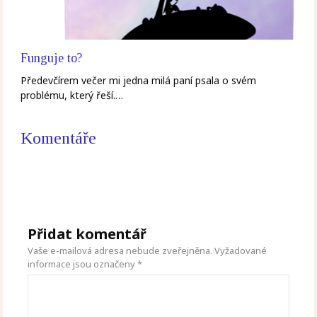
Funguje to?
Předevčírem večer mi jedna milá paní psala o svém
problému, který řeší.…
Komentáře
Přidat komentář
Vaše e-mailová adresa nebude zveřejněna.
Vyžadované
informace jsou označeny
*