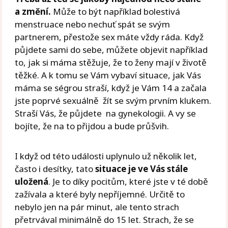
a změní.
Může to být například bolestivá
menstruace nebo nechuť spát se svým
partnerem, přestože sex máte vždy ráda. Když
půjdete sami do sebe, můžete objevit například
to, jak si máma stěžuje, že to ženy mají v životě
těžké. A k tomu se Vám vybaví situace, jak Vás
máma se ségrou straší, když je Vám 14 a začala
jste poprvé sexuálně žít se svým prvním klukem.
Straší Vás, že půjdete na gynekologii. A vy se
bojíte, že na to přijdou a bude průšvih.
I když od této události uplynulo už několik let,
často i desítky, tato
situace je ve Vás stále
uložená
. Je to díky pocitům, které jste v té době
zažívala a které byly nepříjemné. Určitě to
nebylo jen na pár minut, ale tento strach
přetrvával minimálně do 15 let. Strach, že se