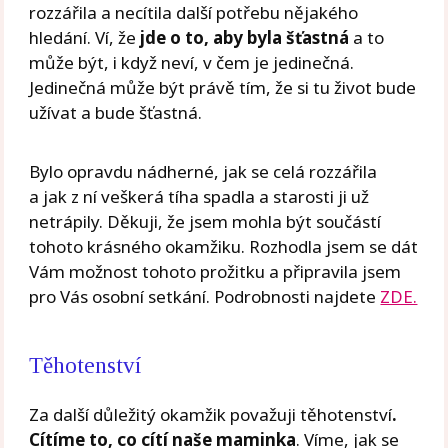
rozzářila a necítila další potřebu nějakého
hledání. Ví, že
jde o to, aby byla šťastná
a to
může být, i když neví, v čem je jedinečná.
Jedinečná může být právě tím, že si tu život bude
užívat a bude šťastná.
Bylo opravdu nádherné, jak se celá rozzářila
a jak z ní veškerá tíha spadla a starosti ji už
netrápily. Děkuji, že jsem mohla být součástí
tohoto krásného okamžiku. Rozhodla jsem se dát
Vám možnost tohoto prožitku a připravila jsem
pro Vás osobní setkání. Podrobnosti najdete
ZDE.
Těhotenství
Za další důležitý okamžik považuji těhotenství
.
Cítíme to, co cítí naše maminka
. Víme, jak se