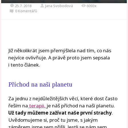
25.7. 2018
Jana Svobodová
6093x
0 Komentářů
Již několikrát jsem přemýšlela nad tím, co nás
nejvíce ovlivňuje. A právě proto jsem sepsala
i tento článek.
Příchod na naši planetu
Za jednu z nejdůležitějších věcí, které dost často
řeším na
terapii,
je náš příchod na naši planetu.
Už tady můžeme zažívat naše první strachy
.
Uvědomujeme si, proč tu jsme, s jakým
záměrem jsme sem přišli. Jestli se nám sem